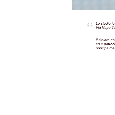
Lo studio le
Via Napo Tor
Il titolare 
ed é patroc
principalmen